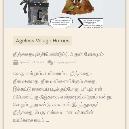
Ageless Village Homes
தீஞ்சுதையும்(சிமெண்டும்), அதன் மோகமும்
ஆகஸ்ட் 21, 2021
5 கருத்துரைகள்
சுதை என்றால் சுண்ணாம்பு. தீஞ்சுதை=
தீமை+சுதை. தீமை விளைவிக்கும் சுதை.
இக்கட்டுரையைப் படிக்கும்போது புரியும் ஏன்
சிமெண்ட் ஐ தீஞ்சுதை என்றழைக்கிறோம் என்று.
வெறும் நூறாண்டு காலமாய் இருந்துவரும்
தீஞ்சுதை, பெருபான்மையான மக்களின்
நம்பிக்கையைப் ...