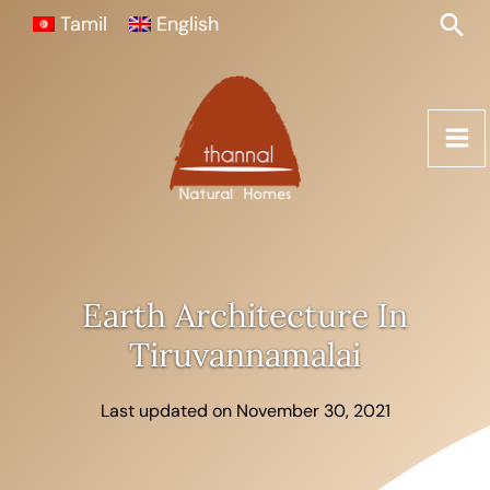
Skip
Skip
Sea
Tamil
English
to
to
content
content
Earth Architecture In
Tiruvannamalai
Last updated on November 30, 2021