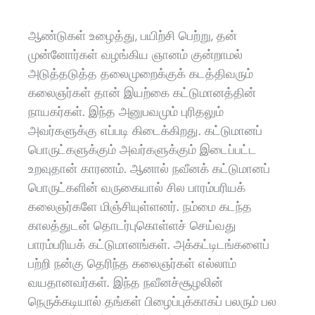
ஆண்டுகள் உழைத்து, பயிற்சி பெற்று, தன்
முன்னோர்கள் வழங்கிய ஞானம் குன்றாமல்
அடுத்தடுத்த தலைமுறைக்குக் கடத்திவரும்
கலைஞர்கள் தான் இயற்கை கட்டுமானத்தின்
நாயகர்கள். இந்த அனுபவமும் புரிதலும்
அவர்களுக்கு எப்படி கிடைக்கிறது. கட்டுமானப்
பொருட்களுக்கும் அவர்களுக்கும் இடைப்பட்ட
உறவுதான் காரணம்‌. ஆனால் நவீனக் கட்டுமானப்
பொருட்களின் வருகையால் சில பாரம்பரியக்
கலைஞர்களே மிஞ்சியுள்ளனர். நம்மை கடந்த
காலத்துடன் தொடர்புகொள்ளச் செய்வது
பாரம்பரியக் கட்டுமானங்கள். அக்கட்டிடங்களைப்
பற்றி நன்கு தெரிந்த கலைஞர்கள் எல்லாம்
வயதானவர்கள். இந்த நவீனச்சூழலின்‌
நெருக்கடியால் தங்கள் பிழைப்புக்காகப் பலரும் பல