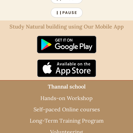
PAUSE
❙❙
Study Natural building using Our Mobile App
Thannal school
Hands-on Workshop
Self-paced Online courses
Long-Term Training Program
Volunteering