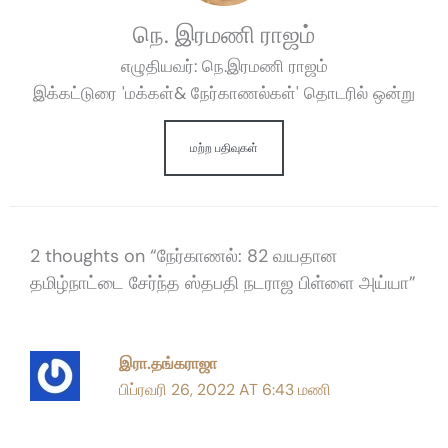
நெ. இரமணி ராஜம்
எழுதியவர்: நெ.இரமணி ராஜம்
இக்கட்டுரை 'மக்கள்& நேர்காணல்கள்' தொடரில் ஒன்று
மற்ற பதிவுகள்
2 thoughts on “நேர்காணல்: 82 வயதான
தமிழ்நாட்டை சேர்ந்த ஸ்தபதி நடராஜ பிள்ளை அய்யா”
இரா.தங்கராஜா
பிப்ரவரி 26, 2022 AT 6:43 மணி