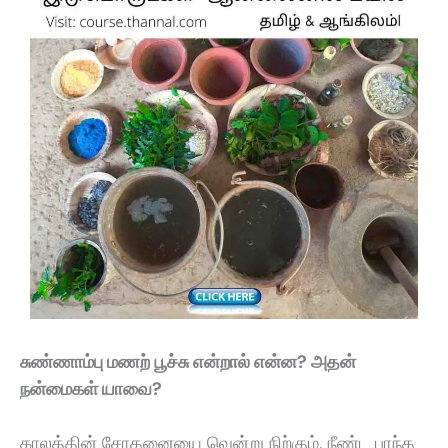
சுண்ணாம்பு மணற் பூச்சு என்றால் என்ன? அதன்
நன்மைகள் யாவை?
காலத்தின் சோதனையை வென்று நிற்கும்
,
நீண்ட பரந்த