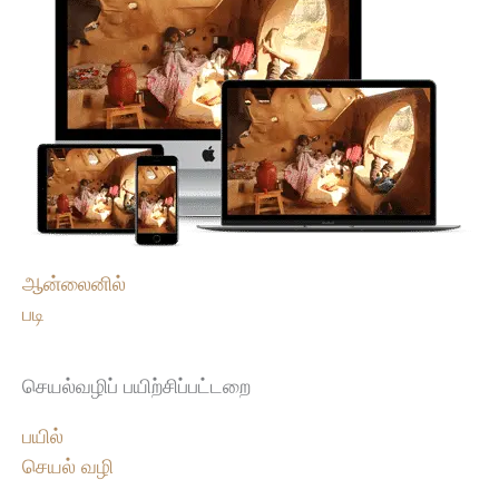
ஆன்லைனில்
படி
செயல்வழிப் பயிற்சிப்பட்டறை
பயில்
செயல் வழி