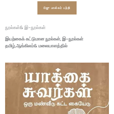
பிஜு பாஸ்கர் பற்றி
நூல்கள்& இ-நூல்கள்
இயற்கைக் கட்டுமான நூல்கள், இ-நூல்கள்
தமிழ்,ஆங்கிலம்& மலையாளத்தில்