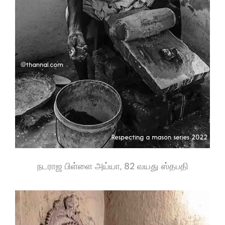
நடராஜ பிள்ளை அய்யா, 82 வயது ஸ்தபதி