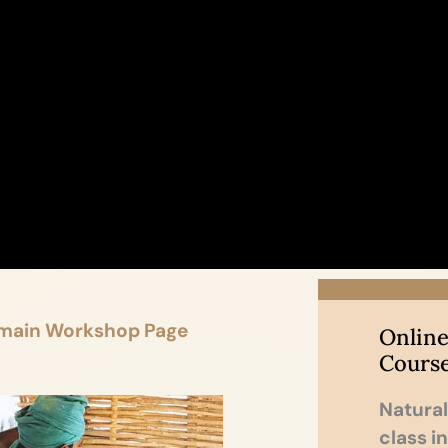
 main Workshop Page
Online
Cours
Natural
class i