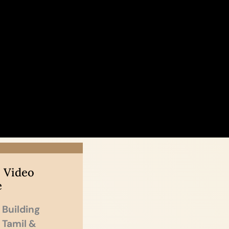
 Video
e
 Building
n Tamil &